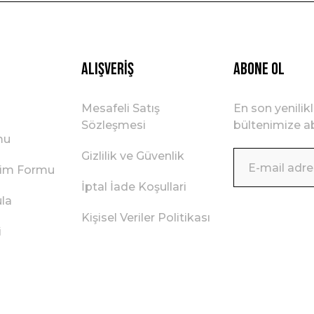
Alışveriş
ABONE OL
Mesafeli Satış
En son yenilik
Sözleşmesi
bültenimize ab
mu
Gizlilik ve Güvenlik
irim Formu
İptal İade Koşullari
ula
Kişisel Veriler Politikası
i