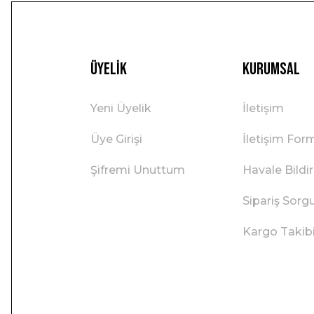
Üyelik
Kurumsal
Yeni Üyelik
İletişim
Üye Girişi
İletişim For
Şifremi Unuttum
Havale Bild
Sipariş Sorg
Kargo Takib