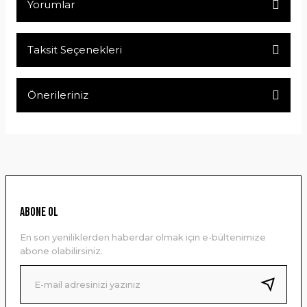
Yorumlar
Taksit Seçenekleri
Bu ürüne ilk yorumu siz yapın!
Önerileriniz
Yorum Yaz
Bu ürünün fiyat bilgisi, resim, ürün açıklamalarında ve diğer
konularda yetersiz gördüğünüz noktaları öneri formunu
kullanarak tarafımıza iletebilirsiniz.
Görüş ve önerileriniz için teşekkür ederiz.
Ürün resmi kalitesiz, bozuk veya görüntülenemiyor.
ABONE OL
Ürün açıklamasında eksik bilgiler bulunuyor.
En son yeniliklerden haberdar olmak için e-bültenimize
Ürün bilgilerinde hatalar bulunuyor.
abone olabilirsiniz.
Ürün fiyatı diğer sitelerden daha pahalı.
Bu ürüne benzer farklı alternatifler olmalı.