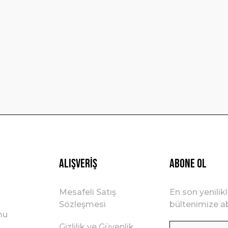
Yorum Yaz
Gönder
Alışveriş
ABONE OL
Mesafeli Satış
En son yenilik
Sözleşmesi
bültenimize ab
mu
Gizlilik ve Güvenlik