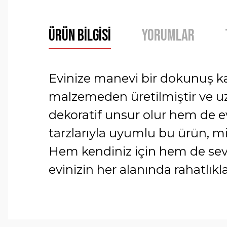
Ürün Bilgisi
Yorumlar
Evinize manevi bir dokunuş ka
malzemeden üretilmiştir ve uz
dekoratif unsur olur hem de e
tarzlarıyla uyumlu bu ürün, mis
Hem kendiniz için hem de sevdi
evinizin her alanında rahatlıkla 
Bu ürünün fiyat bilgisi, resim, ürün açıklamalarında ve 
Görüş ve önerileriniz için teşekkür ederiz.