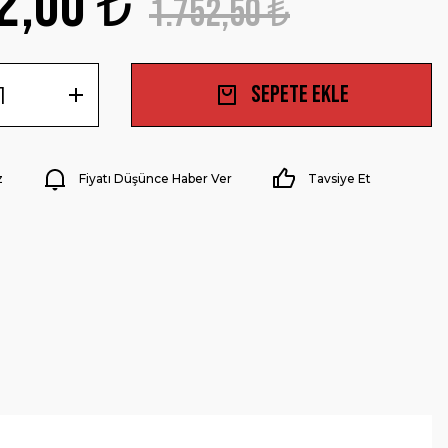
2,00 ₺
1.752,50 ₺
Sepete Ekle
z
Fiyatı Düşünce Haber Ver
Tavsiye Et