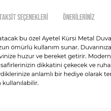
Taksit Seçenekleri
Önerileriniz
tacak bu özel Ayetel Kürsi Metal Duva
un ömürlü kullanım sunar. Duvarınıza 
vinize huzur ve bereket getirir. Modern
afirlerinizin dikkatini çekecek ve ruha
klerinize anlamlı bir hediye olarak te
kullanılabilir.
diğer konularda yetersiz gördüğünüz noktaları öneri formunu kullanarak t
Bu ürüne ilk yorumu siz yapın!