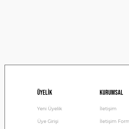
Ürün resmi kalitesiz, bozuk veya görüntülenemiyor.
Ürün açıklamasında eksik bilgiler bulunuyor.
Ürün bilgilerinde hatalar bulunuyor.
Ürün fiyatı diğer sitelerden daha pahalı.
Bu ürüne benzer farklı alternatifler olmalı.
Üyelik
Kurumsal
Yeni Üyelik
İletişim
Üye Girişi
İletişim For