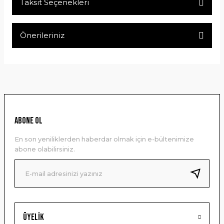
Taksit Seçenekleri
Bu ürüne ilk yorumu siz yapın!
Önerileriniz
Yorum Yaz
Bu ürünün fiyat bilgisi, resim, ürün açıklamalarında ve diğer
konularda yetersiz gördüğünüz noktaları öneri formunu
kullanarak tarafımıza iletebilirsiniz.
Görüş ve önerileriniz için teşekkür ederiz.
Ürün resmi kalitesiz, bozuk veya görüntülenemiyor.
ABONE OL
Ürün açıklamasında eksik bilgiler bulunuyor.
En son yeniliklerden haberdar olmak için e-bültenimize
Ürün bilgilerinde hatalar bulunuyor.
abone olabilirsiniz.
Ürün fiyatı diğer sitelerden daha pahalı.
Bu ürüne benzer farklı alternatifler olmalı.
Üyelik