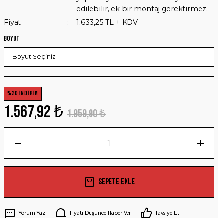
edilebilir, ek bir montaj gerektirmez.
Fiyat
1.633,25 TL + KDV
Boyut
%20 İNDİRİM
1.567,92 ₺
1.959,90 ₺
Sepete Ekle
Yorum Yaz
Fiyatı Düşünce Haber Ver
Tavsiye Et