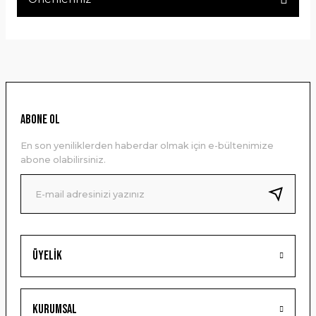
Yorum Yaz
Bu ürünün fiyat bilgisi, resim, ürün açıklamalarında ve diğer
konularda yetersiz gördüğünüz noktaları öneri formunu
kullanarak tarafımıza iletebilirsiniz.
Görüş ve önerileriniz için teşekkür ederiz.
Ürün resmi kalitesiz, bozuk veya görüntülenemiyor.
ABONE OL
Ürün açıklamasında eksik bilgiler bulunuyor.
En son yeniliklerden haberdar olmak için e-bültenimize
Ürün bilgilerinde hatalar bulunuyor.
abone olabilirsiniz.
Ürün fiyatı diğer sitelerden daha pahalı.
Bu ürüne benzer farklı alternatifler olmalı.
Üyelik
Gönder
Kurumsal