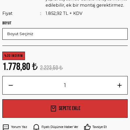
edilebilir, ek bir montaj gerektirmez.
Fiyat
1.852,92 TL + KDV
Boyut
%20 İNDİRİM
1.778,80 ₺
2.223,50 ₺
Sepete Ekle
Yorum Yaz
Fiyatı Düşünce Haber Ver
Tavsiye Et