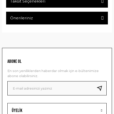
Taksit Seçenekleri
Bu ürüne ilk yorumu siz yapın!
Önerileriniz
Yorum Yaz
Bu ürünün fiyat bilgisi, resim, ürün açıklamalarında ve diğer
konularda yetersiz gördüğünüz noktaları öneri formunu
kullanarak tarafımıza iletebilirsiniz.
Görüş ve önerileriniz için teşekkür ederiz.
Ürün resmi kalitesiz, bozuk veya görüntülenemiyor.
ABONE OL
Ürün açıklamasında eksik bilgiler bulunuyor.
En son yeniliklerden haberdar olmak için e-bültenimize
Ürün bilgilerinde hatalar bulunuyor.
abone olabilirsiniz.
Ürün fiyatı diğer sitelerden daha pahalı.
Bu ürüne benzer farklı alternatifler olmalı.
Üyelik