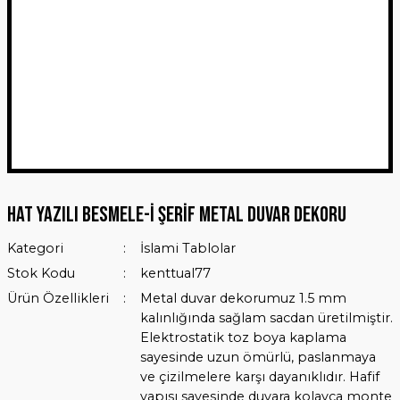
Hat Yazılı Besmele-i Şerif Metal Duvar Dekoru
Kategori
İslami Tablolar
Stok Kodu
kenttual77
Ürün Özellikleri
Metal duvar dekorumuz 1.5 mm
kalınlığında sağlam sacdan üretilmiştir.
Elektrostatik toz boya kaplama
sayesinde uzun ömürlü, paslanmaya
ve çizilmelere karşı dayanıklıdır. Hafif
yapısı sayesinde duvara kolayca monte