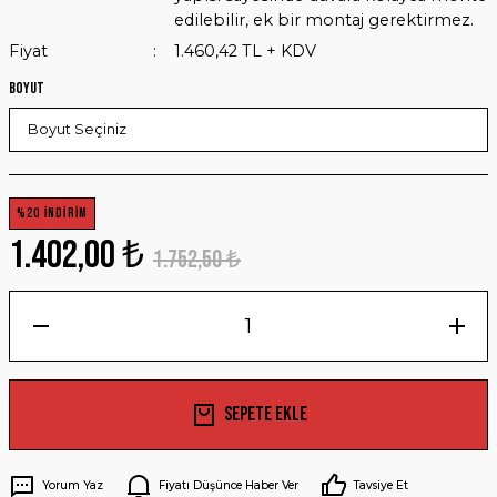
edilebilir, ek bir montaj gerektirmez.
Fiyat
1.460,42 TL + KDV
Boyut
%20 İNDİRİM
1.402,00 ₺
1.752,50 ₺
Sepete Ekle
Yorum Yaz
Fiyatı Düşünce Haber Ver
Tavsiye Et