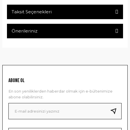
Taksit Seçenekleri
Bu ürüne ilk yorumu siz yapın!
Önerileriniz
Yorum Yaz
Bu ürünün fiyat bilgisi, resim, ürün açıklamalarında ve diğer
konularda yetersiz gördüğünüz noktaları öneri formunu
kullanarak tarafımıza iletebilirsiniz.
Görüş ve önerileriniz için teşekkür ederiz.
Ürün resmi kalitesiz, bozuk veya görüntülenemiyor.
ABONE OL
Ürün açıklamasında eksik bilgiler bulunuyor.
En son yeniliklerden haberdar olmak için e-bültenimize
Ürün bilgilerinde hatalar bulunuyor.
abone olabilirsiniz.
Ürün fiyatı diğer sitelerden daha pahalı.
Bu ürüne benzer farklı alternatifler olmalı.