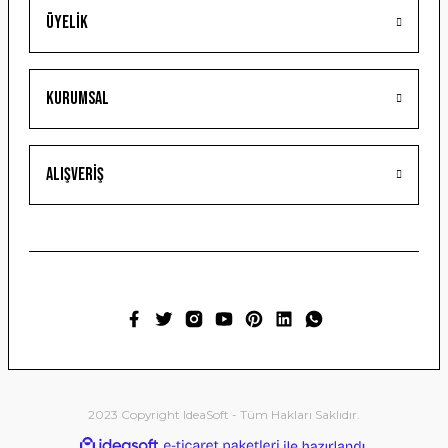
Üyelik
Gönder
Kurumsal
Alışveriş
2023 Copyright IdeaSoft - Tüm Hakları Saklıdır.
ideasoft
ile
e-