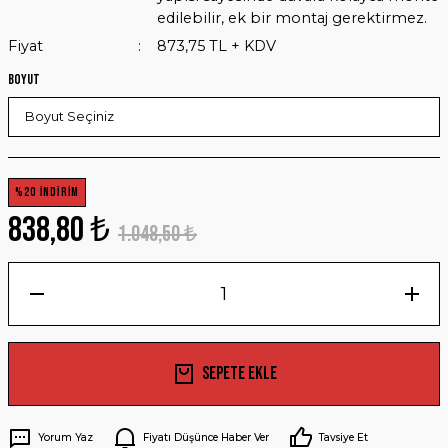
edilebilir, ek bir montaj gerektirmez.
Fiyat
873,75 TL + KDV
Boyut
%20 İNDİRİM
838,80 ₺
1.048,50 ₺
Sepete Ekle
Yorum Yaz
Fiyatı Düşünce Haber Ver
Tavsiye Et