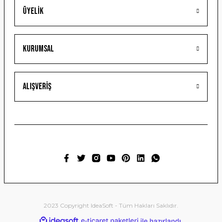
Üyelik
Gönder
Kurumsal
Alışveriş
2023 Copyright IdeaSoft - Tüm Hakları Saklıdır.
ideasoft
ile
e-