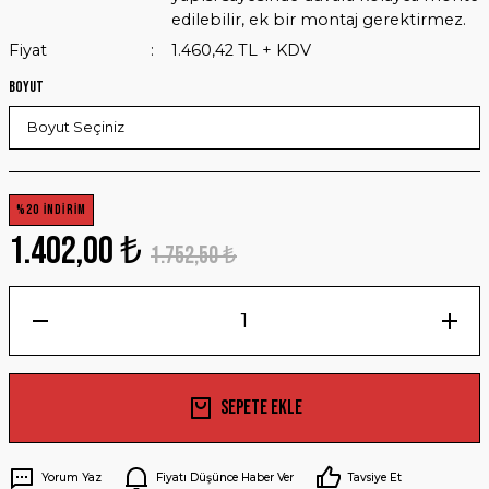
edilebilir, ek bir montaj gerektirmez.
Fiyat
1.460,42 TL + KDV
Boyut
%20 İNDİRİM
1.402,00 ₺
1.752,50 ₺
Sepete Ekle
Yorum Yaz
Fiyatı Düşünce Haber Ver
Tavsiye Et