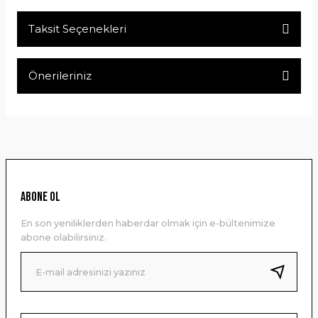
Taksit Seçenekleri
Bu ürüne ilk yorumu siz yapın!
Önerileriniz
Yorum Yaz
Bu ürünün fiyat bilgisi, resim, ürün açıklamalarında ve diğer
konularda yetersiz gördüğünüz noktaları öneri formunu
kullanarak tarafımıza iletebilirsiniz.
Görüş ve önerileriniz için teşekkür ederiz.
Ürün resmi kalitesiz, bozuk veya görüntülenemiyor.
ABONE OL
Ürün açıklamasında eksik bilgiler bulunuyor.
En son yeniliklerden haberdar olmak için e-bültenimize
Ürün bilgilerinde hatalar bulunuyor.
abone olabilirsiniz.
Ürün fiyatı diğer sitelerden daha pahalı.
Bu ürüne benzer farklı alternatifler olmalı.