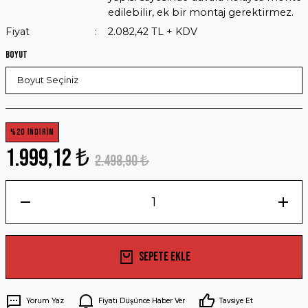
edilebilir, ek bir montaj gerektirmez.
Fiyat
2.082,42 TL + KDV
Boyut
%20 İNDİRİM
1.999,12 ₺
2.498,90 ₺
Sepete Ekle
Yorum Yaz
Fiyatı Düşünce Haber Ver
Tavsiye Et