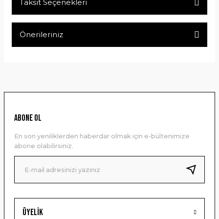
Taksit Seçenekleri
Bu ürüne ilk yorumu siz yapın!
Önerileriniz
Yorum Yaz
Bu ürünün fiyat bilgisi, resim, ürün açıklamalarında ve diğer
konularda yetersiz gördüğünüz noktaları öneri formunu
kullanarak tarafımıza iletebilirsiniz.
Görüş ve önerileriniz için teşekkür ederiz.
Ürün resmi kalitesiz, bozuk veya görüntülenemiyor.
ABONE OL
Ürün açıklamasında eksik bilgiler bulunuyor.
En son yeniliklerden haberdar olmak için e-bültenimize
Ürün bilgilerinde hatalar bulunuyor.
abone olabilirsiniz.
Ürün fiyatı diğer sitelerden daha pahalı.
Bu ürüne benzer farklı alternatifler olmalı.
Üyelik