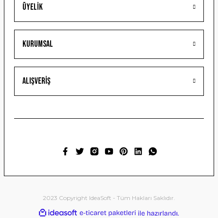
Üyelik
Gönder
Kurumsal
Alışveriş
2023 Copyright IdeaSoft - Tüm Hakları Saklıdır.
ideasoft
ile
e-