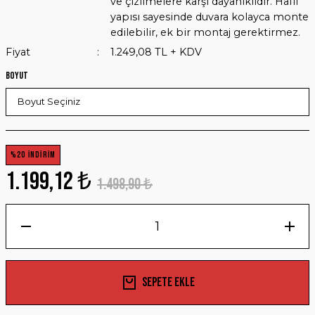
ve çizilmelere karşı dayanıklıdır. Hafif
yapısı sayesinde duvara kolayca monte
edilebilir, ek bir montaj gerektirmez.
Fiyat
1.249,08 TL + KDV
Boyut
%20 İNDİRİM
1.199,12 ₺
1.498,90 ₺
Sepete Ekle