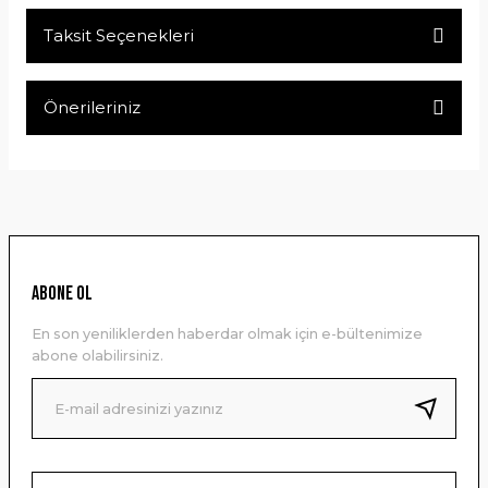
Taksit Seçenekleri
Bu ürüne ilk yorumu siz yapın!
Önerileriniz
Yorum Yaz
Bu ürünün fiyat bilgisi, resim, ürün açıklamalarında ve diğer
konularda yetersiz gördüğünüz noktaları öneri formunu
kullanarak tarafımıza iletebilirsiniz.
Görüş ve önerileriniz için teşekkür ederiz.
Ürün resmi kalitesiz, bozuk veya görüntülenemiyor.
ABONE OL
Ürün açıklamasında eksik bilgiler bulunuyor.
En son yeniliklerden haberdar olmak için e-bültenimize
Ürün bilgilerinde hatalar bulunuyor.
abone olabilirsiniz.
Ürün fiyatı diğer sitelerden daha pahalı.
Bu ürüne benzer farklı alternatifler olmalı.