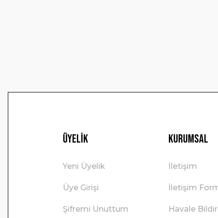
Ürün açıklamasında eksik bilgiler bulunuyor.
Ürün bilgilerinde hatalar bulunuyor.
Ürün fiyatı diğer sitelerden daha pahalı.
Bu ürüne benzer farklı alternatifler olmalı.
Üyelik
Kurumsal
Yeni Üyelik
İletişim
Üye Girişi
İletişim For
Şifremi Unuttum
Havale Bild