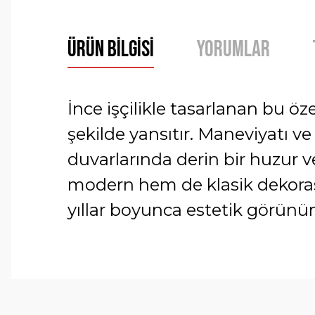
Ürün Bilgisi
Yorumlar
İnce işçilikle tasarlanan bu öz
şekilde yansıtır. Maneviyatı ve 
duvarlarında derin bir huzur v
modern hem de klasik dekorasy
yıllar boyunca estetik görün
Bu ürünün fiyat bilgisi, resim, ürün açıklamalarında ve 
Görüş ve önerileriniz için teşekkür ederiz.
Ürün resmi kalitesiz, bozuk veya görüntülenemiyor.