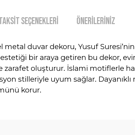
Taksit Seçenekleri
Önerileriniz
el metal duvar dekoru, Yusuf Suresi’nin 
estetiği bir araya getiren bu dekor, evin
e zarafet oluşturur. İslami motiflerle h
on stilleriyle uyum sağlar. Dayanıklı
ümünü korur.
diğer konularda yetersiz gördüğünüz noktaları öneri formunu kullanarak t
Bu ürüne ilk yorumu siz yapın!