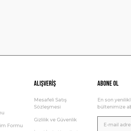
Yorum Yaz
Gönder
Alışveriş
ABONE OL
Mesafeli Satış
En son yenilik
Sözleşmesi
bültenimize ab
mu
Gizlilik ve Güvenlik
irim Formu