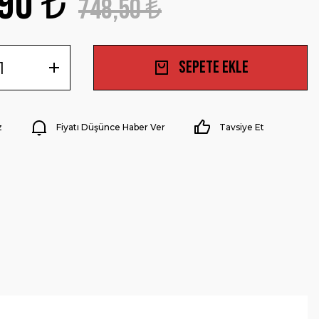
90 ₺
748,50 ₺
Sepete Ekle
z
Fiyatı Düşünce Haber Ver
Tavsiye Et